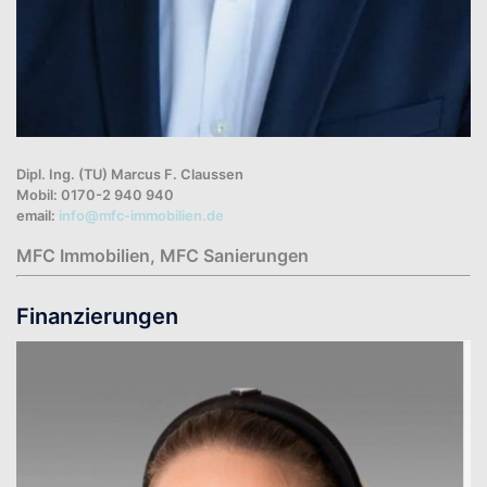
Dipl. Ing. (TU) Marcus F. Claussen
Mobil: 0170-2 940 940
email:
info@mfc-immobilien.de
MFC Immobilien, MFC Sanierungen
Finanzierungen