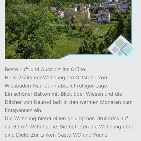
Beste Luft und Aussicht ins Grüne:
Helle 2-Zimmer-Wohnung am Ortsrand von
Wiesbaden-Naurod in absolut ruhiger Lage.
Ein schöner Balkon mit Blick über Wiesen und die
Dächer von Naurod lädt in den warmen Monaten zum
Entspannen ein.
Die Wohnung bietet einen gelungenen Grundriss auf
ca. 63 m² Wohnfläche: Sie betreten die Wohnung über
eine Diele. Zur Linken Gäste-WC und Küche.